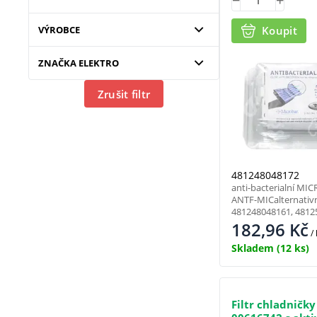
VÝROBCE
Koupit
ZNAČKA ELEKTRO
Zrušit filtr
481248048172
anti-bacterialní MI
ANTF-MICalternativn
481248048161, 4812
182,96
Kč
/
Skladem
(12 ks)
Filtr chladničk