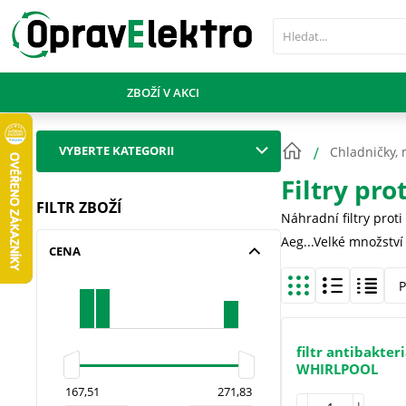
PŘESKOČIT NAVIGACI
ZBOŽÍ V AKCI
VYBERTE KATEGORII
Chladničky, 
Filtry pr
FILTR ZBOŽÍ
Náhradní filtry prot
Aeg...Velké množství
CENA
P
filtr antibakter
WHIRLPOOL