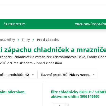
ČASTÉ DOTAZY
OBCHODNÍ PODMÍN
mrazničky
Filtry
Proti zápachu
oti zápachu chladniček a mraznič
i zápachu chladniček a mrazniček Ariston/Indesit, Beko, Candy, Godde
 dílů držíme skladem - ihned k odeslání.
očet produktů
:
12
Řazení produktů
:
Název vzest.
iální Microban,
filtr chladničky BOSCH / SIEME
aktivním uhlím (00614665)