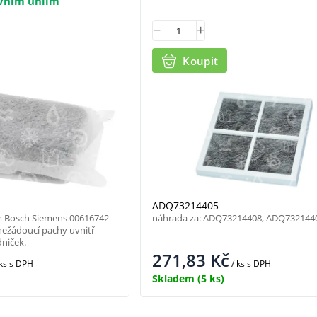
ivním uhlím
Koupit
ADQ73214405
lím Bosch Siemens 00616742
náhrada za: ADQ73214408, ADQ732144
žádoucí pachy uvnitř
dniček.
271,83
Kč
 ks
s DPH
/ ks
s DPH
Skladem
(5 ks)