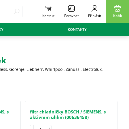
Kontakt
Porovnat
Přihlásit
Košík
KY
KONTAKTY
ek
ss, Gorenje, Liebherr, Whirlpool, Zanussi, Electrolux,
NS, s
filtr chladničky BOSCH / SIEMENS, s
aktivním uhlím (00636458)