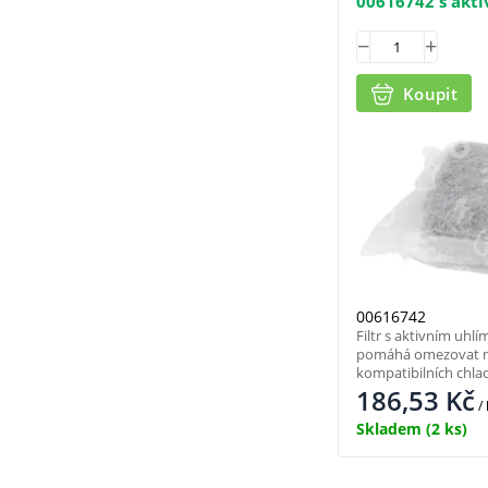
00616742 s akt
Koupit
00616742
Filtr s aktivním uh
pomáhá omezovat ne
kompatibilních chla
186,53
Kč
/
Skladem
(2 ks)