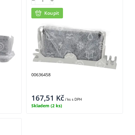
Koupit
00636458
167,51
Kč
/ ks
s DPH
Skladem
(2 ks)