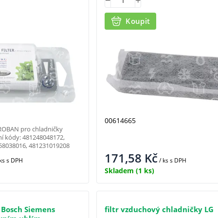
Koupit
00614665
CROBAN pro chladničky
í kódy: 481248048172,
58038016, 481231019208
171,58
Kč
 ks
s DPH
/ ks
s DPH
Skladem
(1 ks)
y Bosch Siemens
filtr vzduchový chladničky LG