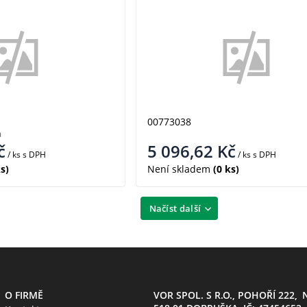
00773038
a
č
5 096,62
Kč
/ ks
s DPH
/ ks
s DPH
s)
Není skladem
(0 ks)
Načíst další
O FIRMĚ
VOR SPOL. S R.O., POHOŘÍ 222,