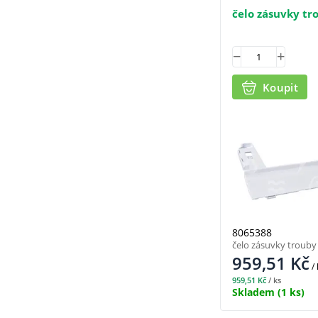
čelo zásuvky t
Koupit
8065388
čelo zásuvky troub
959,51
Kč
/
959,51
Kč
/ ks
Skladem
(1 ks)