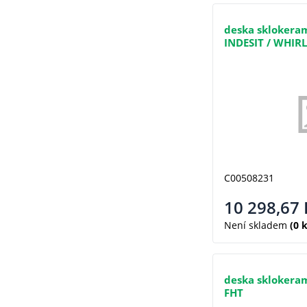
deska sklokera
INDESIT / WHIR
(488000508231)
C00508231
10 298,67
Není skladem
(0 k
deska sklokeram
FHT