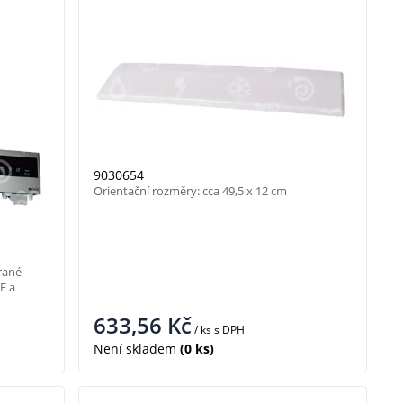
9030654
Orientační rozměry: cca 49,5 x 12 cm
rané
E a
633,56
Kč
/ ks
s DPH
Není skladem
(0 ks)