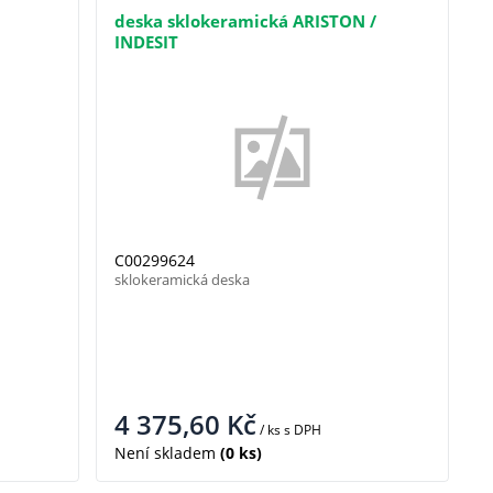
deska sklokeramická ARISTON /
INDESIT
C00299624
sklokeramická deska
4 375,60
Kč
/ ks
s DPH
Není skladem
(0 ks)