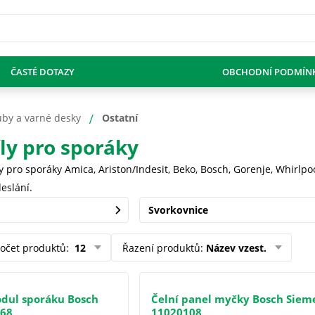
ČASTÉ DOTAZY
OBCHODNÍ PODMÍN
uby a varné desky
Ostatní
íly pro sporáky
y pro sporáky Amica, Ariston/Indesit, Beko, Bosch, Gorenje, Whirlpoo
eslání.
Svorkovnice
očet produktů
:
12
Řazení produktů
:
Název vzest.
odul sporáku Bosch
Čelní panel myčky Bosch Siem
768
11020108