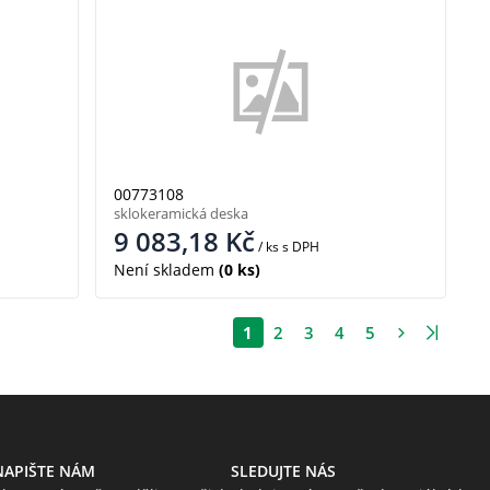
00773108
sklokeramická deska
9 083,18
Kč
/ ks
s DPH
Není skladem
(0 ks)
1
2
3
4
5
NAPIŠTE NÁM
SLEDUJTE NÁS