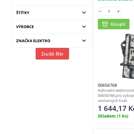
ŠTÍTKY
Koupit
VÝROBCE
ZNAČKA ELEKTRO
Zrušit filtr
00656768
Náhradní elektroni
00656768 pro vybra
vestavných trub.
1 644,17
K
Skladem
(1 ks)