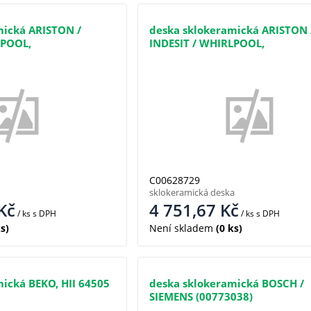
mická ARISTON /
deska sklokeramická ARISTON 
LPOOL,
INDESIT / WHIRLPOOL,
(488000628729)
C00628729
sklokeramická deska
Kč
4 751,67
Kč
/ ks
s DPH
/ ks
s DPH
s)
Není skladem
(0 ks)
ická BEKO, HII 64505
deska sklokeramická BOSCH /
SIEMENS (00773038)