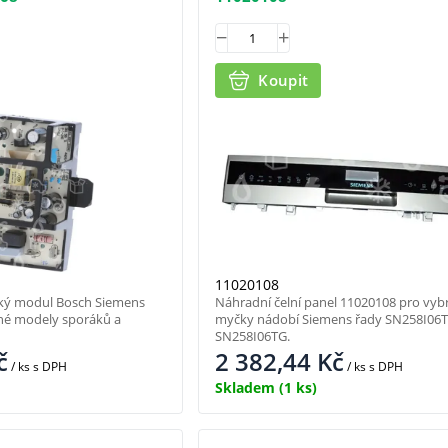
Koupit
11020108
cký modul Bosch Siemens
Náhradní čelní panel 11020108 pro vyb
né modely sporáků a
myčky nádobí Siemens řady SN258I06T
SN258I06TG.
č
2 382,44
Kč
/ ks
s DPH
/ ks
s DPH
Skladem
(1 ks)