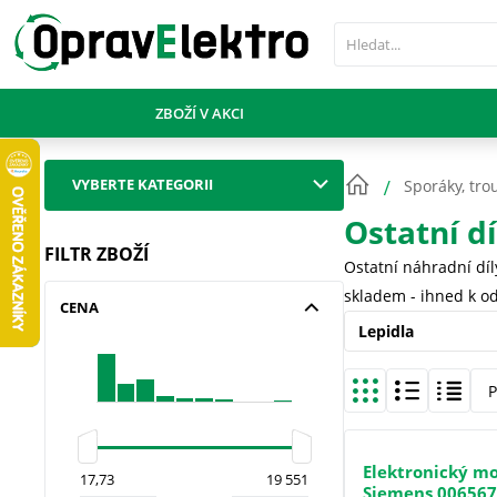
PŘESKOČIT NAVIGACI
ZBOŽÍ V AKCI
VYBERTE KATEGORII
Sporáky, tro
Ostatní d
FILTR ZBOŽÍ
Ostatní náhradní díl
skladem - ihned k od
CENA
Lepidla
P
Elektronický m
Siemens 00656