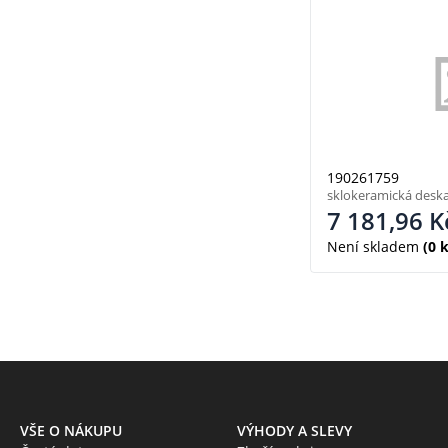
190261759
sklokeramická desk
7 181,96
K
Není skladem
(0 k
VŠE O NÁKUPU
VÝHODY A SLEVY