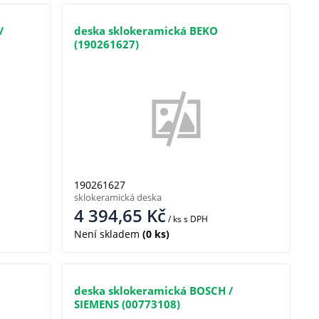
/
deska sklokeramická BEKO
(190261627)
190261627
sklokeramická deska
4 394,65
Kč
/ ks
s DPH
Není skladem
(0 ks)
deska sklokeramická BOSCH /
SIEMENS (00773108)