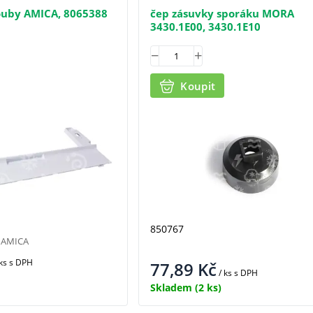
rouby AMICA, 8065388
čep zásuvky sporáku MORA
3430.1E00, 3430.1E10
Koupit
850767
y AMICA
 ks
s DPH
77,89
Kč
/ ks
s DPH
Skladem
(2 ks)