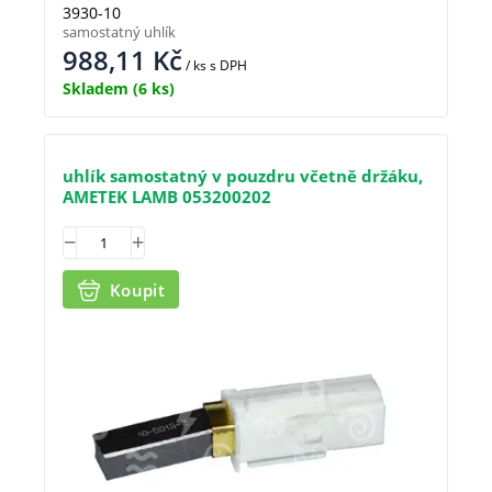
3930-10
samostatný uhlík
988,11
Kč
/ ks
s DPH
Skladem
(6 ks)
uhlík samostatný v pouzdru včetně držáku,
AMETEK LAMB 053200202
Koupit