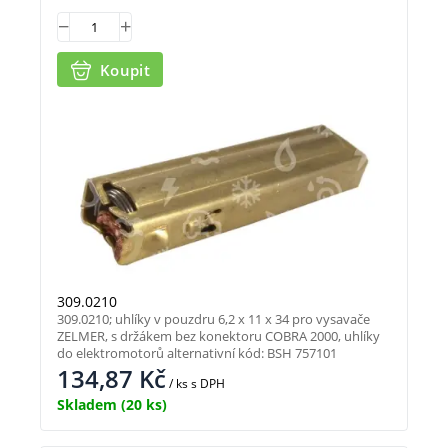
Koupit
309.0210
309.0210; uhlíky v pouzdru 6,2 x 11 x 34 pro vysavače
ZELMER, s držákem bez konektoru COBRA 2000, uhlíky
do elektromotorů alternativní kód: BSH 757101
134,87
Kč
/ ks
s DPH
Skladem
(20 ks)