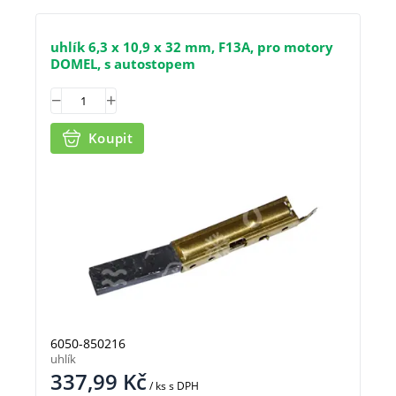
uhlík 6,3 x 10,9 x 32 mm, F13A, pro motory
DOMEL, s autostopem
Koupit
6050-850216
uhlík
337,99
Kč
/ ks
s DPH