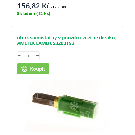
156,82
Kč
/ ks
s DPH
Skladem
(12 ks)
uhlík samostatný v pouzdru včetně držáku,
AMETEK LAMB 053200192
Koupit