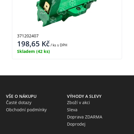
371202407
198,65
Kč
/ ks
s DPH
Skladem
(42 ks)
VŠE O NÁKUPU
VÝHODY A SLEVY
Časté dotazy
Zboží v akci
Obchodní podmínky
Sleva
Doprava ZDARMA
Doprodej