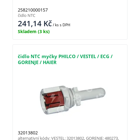
258210000157
čidlo NTC
241,14
Kč
/ ks
s DPH
Skladem
(3 ks)
čidlo NTC myčky PHILCO / VESTEL / ECG /
GORENJE / HAIER
32013802
alternativní kódy: VESTEL: 32013802, GORENJE: 480273,