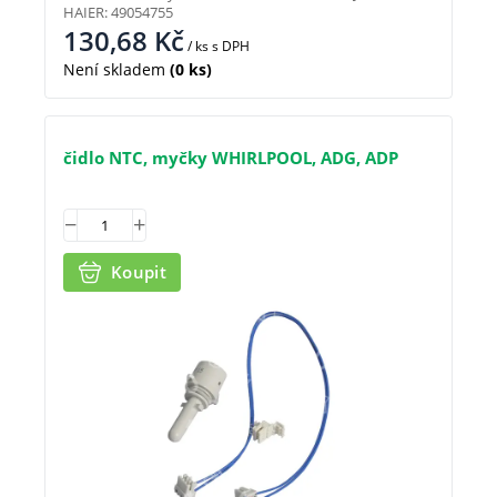
HAIER: 49054755
130,68
Kč
/ ks
s DPH
Není skladem
(0 ks)
čidlo NTC, myčky WHIRLPOOL, ADG, ADP
Koupit