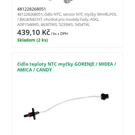
481228268051
481228268051, čidlo NTC, senzor NTC myčky WHIRLPOL
/ BAUKNECHT, vhodné pro modely:řady: ADG,
ADP1546WS, 4630TWS, 5233WS, 5454TW,
439,10
Kč
/ ks
s DPH
Skladem
(2 ks)
čidlo teploty NTC myčky GORENJE / MIDEA /
AMICA / CANDY