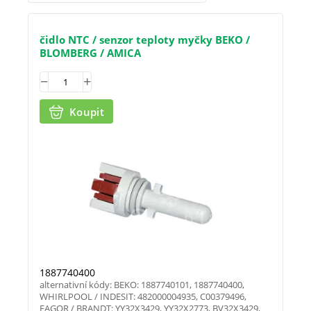
čidlo NTC / senzor teploty myčky BEKO /
BLOMBERG / AMICA
Koupit
1887740400
alternativní kódy: BEKO: 1887740101, 1887740400,
WHIRLPOOL / INDESIT: 482000004935, C00379496,
FAGOR / BRANDT: YY32X3429, YY32X2773, BV32X3429,