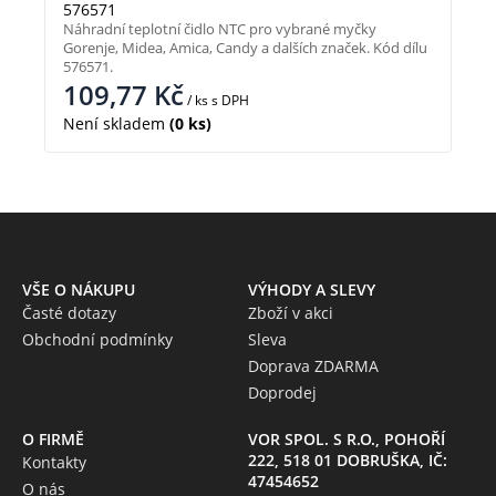
576571
Náhradní teplotní čidlo NTC pro vybrané myčky
Gorenje, Midea, Amica, Candy a dalších značek. Kód dílu
576571.
109,77
Kč
/ ks
s DPH
Není skladem
(0 ks)
VŠE O NÁKUPU
VÝHODY A SLEVY
Časté dotazy
Zboží v akci
Obchodní podmínky
Sleva
Doprava ZDARMA
Doprodej
O FIRMĚ
VOR SPOL. S R.O., POHOŘÍ
222, 518 01 DOBRUŠKA, IČ:
Kontakty
47454652
O nás