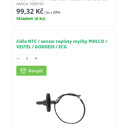
AMICA: 1030197,
99,32
Kč
/ ks
s DPH
Skladem
(6 ks)
čidlo NTC / senzor teploty myčky PHILCO /
VESTEL / GODDESS / ECG
Koupit