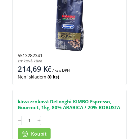
5513282341
zrnková káva
214,69
Kč
/ ks
s DPH
Není skladem
(0 ks)
káva zrnková DeLonghi KIMBO Espresso,
Gourmet, 1kg, 80% ARABICA / 20% ROBUSTA
Koupit