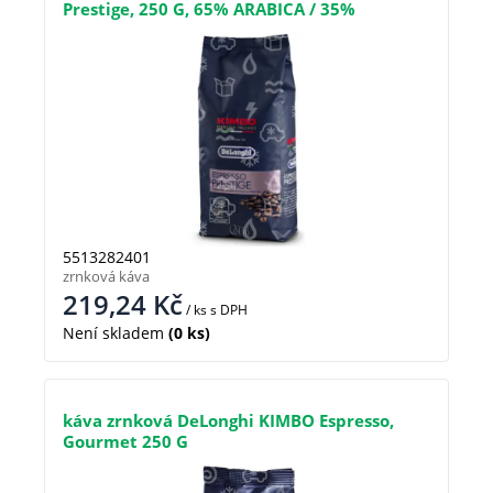
Prestige, 250 G, 65% ARABICA / 35%
ROBUSTA
5513282401
zrnková káva
219,24
Kč
/ ks
s DPH
Není skladem
(0 ks)
káva zrnková DeLonghi KIMBO Espresso,
Gourmet 250 G