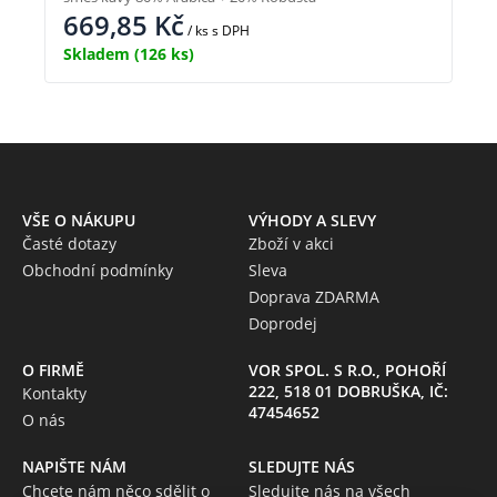
669,85
Kč
/ ks
s DPH
Skladem
(126 ks)
VŠE O NÁKUPU
VÝHODY A SLEVY
Časté dotazy
Zboží v akci
Obchodní podmínky
Sleva
Doprava ZDARMA
Doprodej
O FIRMĚ
VOR SPOL. S R.O., POHOŘÍ
222, 518 01 DOBRUŠKA, IČ:
Kontakty
47454652
O nás
NAPIŠTE NÁM
SLEDUJTE NÁS
Chcete nám něco sdělit o
Sledujte nás na všech