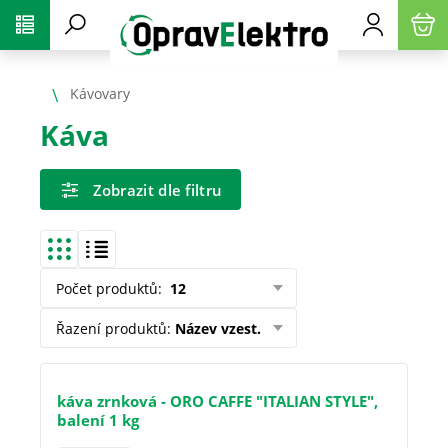
PŘESKOČIT NAVIGACI
Kávovary
Káva
Zobrazit dle filtru
Počet produktů
:
12
Řazení produktů
:
Název vzest.
káva zrnková - ORO CAFFE "ITALIAN STYLE",
balení 1 kg