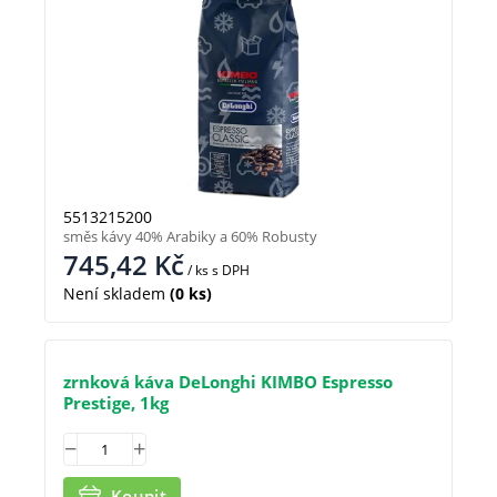
5513215200
směs kávy 40% Arabiky a 60% Robusty
745,42
Kč
/ ks
s DPH
Není skladem
(0 ks)
zrnková káva DeLonghi KIMBO Espresso
Prestige, 1kg
Koupit