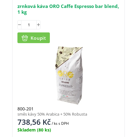
zrnková káva ORO Caffe Espresso bar blend,
1 kg
Koupit
800-201
směs kávy 50% Arabica + 50% Robusta
738,56
Kč
/ ks
s DPH
Skladem
(80 ks)