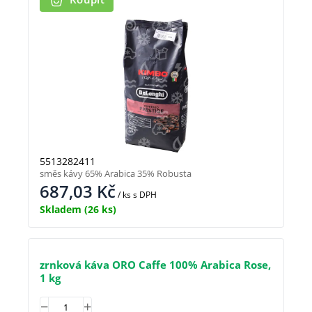
5513282411
směs kávy 65% Arabica 35% Robusta
687,03
Kč
/ ks
s DPH
Skladem
(26 ks)
zrnková káva ORO Caffe 100% Arabica Rose,
1 kg