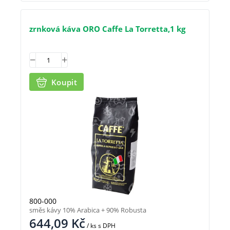
zrnková káva ORO Caffe La Torretta,1 kg
Koupit
800-000
směs kávy 10% Arabica + 90% Robusta
644,09
Kč
/ ks
s DPH