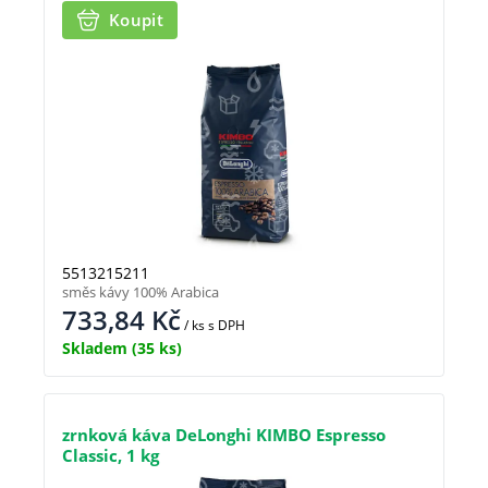
Koupit
5513215211
směs kávy 100% Arabica
733,84
Kč
/ ks
s DPH
Skladem
(35 ks)
zrnková káva DeLonghi KIMBO Espresso
Classic, 1 kg