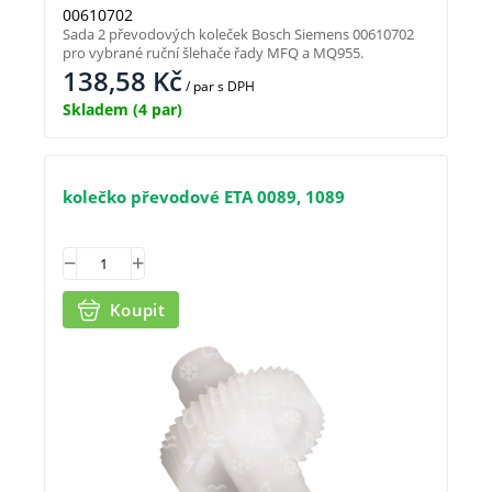
00610702
Sada 2 převodových koleček Bosch Siemens 00610702
pro vybrané ruční šlehače řady MFQ a MQ955.
138,58
Kč
/ par
s DPH
Skladem
(4 par)
kolečko převodové ETA 0089, 1089
Koupit