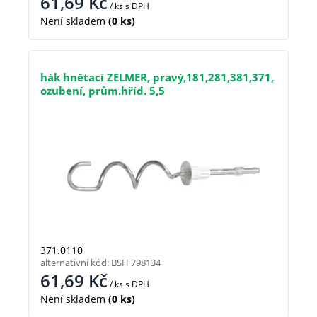
61,69
Kč
/ ks
s DPH
Není skladem
(0 ks)
hák hnětací ZELMER, pravý,181,281,381,371,
ozubení, prům.hříd. 5,5
371.0110
alternativní kód: BSH 798134
61,69
Kč
/ ks
s DPH
Není skladem
(0 ks)