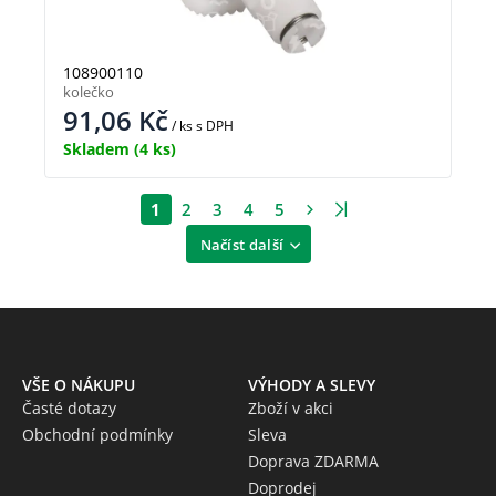
108900110
kolečko
91,06
Kč
/ ks
s DPH
Skladem
(4 ks)
1
2
3
4
5
Načíst další
VŠE O NÁKUPU
VÝHODY A SLEVY
Časté dotazy
Zboží v akci
Obchodní podmínky
Sleva
Doprava ZDARMA
Doprodej