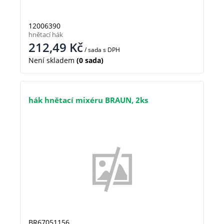
12006390
hnětací hák
212,49
Kč
/ sada
s DPH
Není skladem
(0 sada)
hák hnětací mixéru BRAUN, 2ks
BR67051156