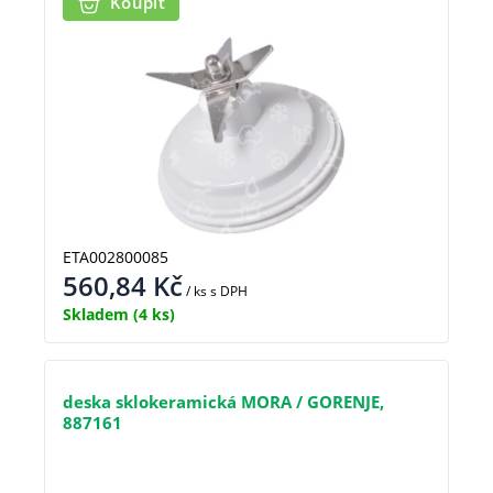
Koupit
ETA002800085
560,84
Kč
/ ks
s DPH
Skladem
(4 ks)
deska sklokeramická MORA / GORENJE,
887161