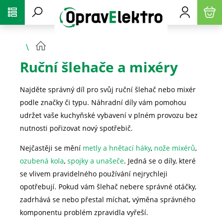
PŘESKOČIT NAVIGACI
Ruční šlehače a mixéry
Najděte správný díl pro svůj ruční šlehač nebo mixér
podle značky či typu. Náhradní díly vám pomohou
udržet vaše kuchyňské vybavení v plném provozu bez
nutnosti pořizovat nový spotřebič.
Nejčastěji se mění
metly a hnětací háky
,
nože mixérů
,
ozubená kola
,
spojky a unašeče
. Jedná se o díly, které
se vlivem pravidelného používání nejrychleji
opotřebují. Pokud vám šlehač nebere správné otáčky,
zadrhává se nebo přestal míchat, výměna správného
komponentu problém zpravidla vyřeší.