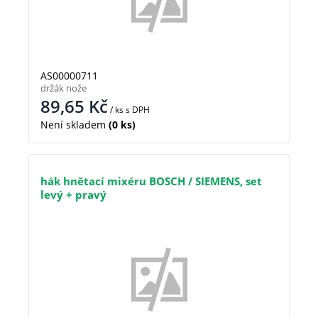
AS00000711
držák nože
89,65
Kč
/ ks
s DPH
Není skladem
(0 ks)
hák hnětací mixéru BOSCH / SIEMENS, set
levý + pravý