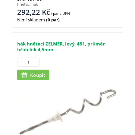
hnětací hák
292,22
Kč
/ par
s DPH
Není skladem
(0 par)
hák hnětací ZELMER, levý, 481, průměr
hřídelek 4,5mm
Koupit