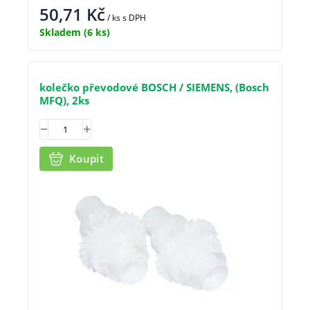
50,71
Kč
/ ks
s DPH
Skladem
(6 ks)
kolečko převodové BOSCH / SIEMENS, (Bosch
MFQ), 2ks
Koupit