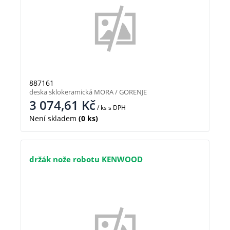
887161
deska sklokeramická MORA / GORENJE
3 074,61
Kč
/ ks
s DPH
Není skladem
(0 ks)
držák nože robotu KENWOOD