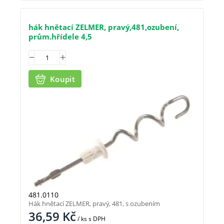
hák hnětací ZELMER, pravý,481,ozubení,
prům.hřídele 4,5
Koupit
481.0110
Hák hnětací ZELMER, pravý, 481, s ozubením
36,59
Kč
/ ks
s DPH