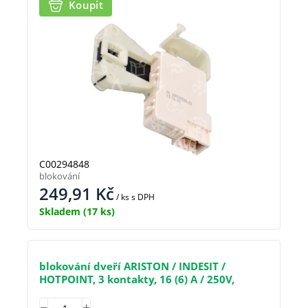
Koupit
C00294848
blokování
249,91
Kč
/ ks
s DPH
Skladem
(17 ks)
blokování dveří ARISTON / INDESIT /
HOTPOINT, 3 kontakty, 16 (6) A / 250V,
BITRON