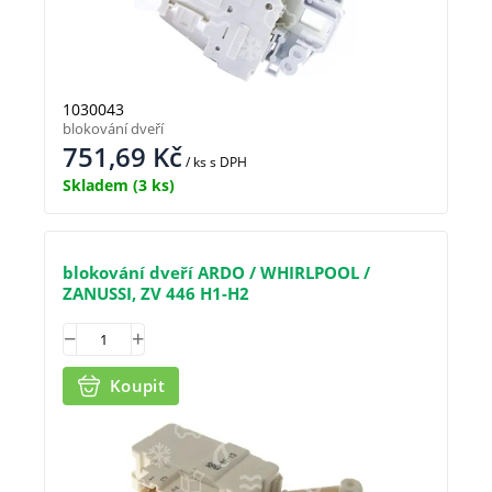
1030043
blokování dveří
751,69
Kč
/ ks
s DPH
Skladem
(3 ks)
blokování dveří ARDO / WHIRLPOOL /
ZANUSSI, ZV 446 H1-H2
Koupit