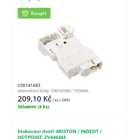
Koupit
C00141683
alternativní kódy: C00141683, 1703496,
209,10
Kč
/ ks
s DPH
Skladem
(4 ks)
blokování dveří ARISTON / INDESIT /
HOTPOINT, ZV446M4