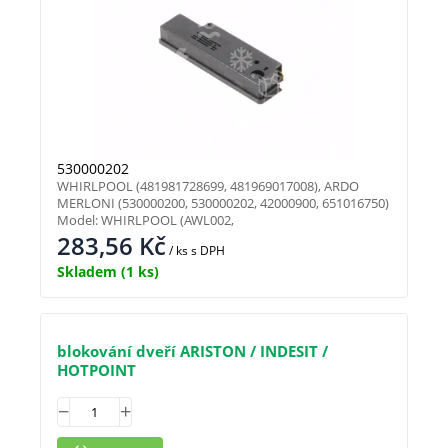
530000202
WHIRLPOOL (481981728699, 481969017008), ARDO
MERLONI (530000200, 530000202, 42000900, 651016750)
Model: WHIRLPOOL (AWL002,
283,56
Kč
/ ks
s DPH
Skladem
(1 ks)
blokování dveří ARISTON / INDESIT /
HOTPOINT