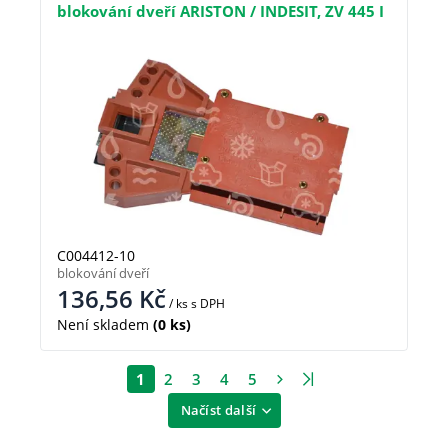
blokování dveří ARISTON / INDESIT, ZV 445 I
C004412-10
blokování dveří
136,56
Kč
/ ks
s DPH
Není skladem
(0 ks)
1
2
3
4
5
Načíst další