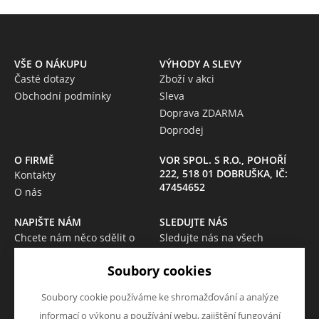
VŠE O NÁKUPU
VÝHODY A SLEVY
Časté dotazy
Zboží v akci
Obchodní podmínky
Sleva
Doprava ZDARMA
Doprodej
O FIRMĚ
VOR SPOL. S R.O., POHOŘÍ
222, 518 01 DOBRUŠKA, IČ:
Kontakty
47454652
O nás
NAPIŠTE NÁM
SLEDUJTE NÁS
Chcete nám něco sdělit o
Sledujte nás na všech
našich produktech nebo e-
sociálních sítích, ať Vám nic
Soubory cookies
shopu? Neváhejte napsat.
neunikne!
Chci napsat zprávu
Soubory cookie používáme ke shromažďování a analýze
informací o výkonu a používání webu, zajištění fungování