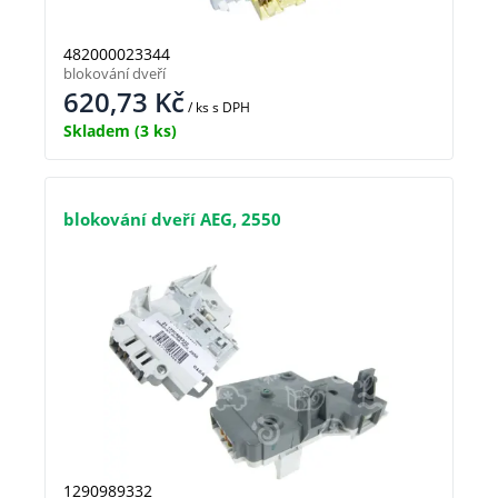
482000023344
blokování dveří
620,73
Kč
/ ks
s DPH
Skladem
(3 ks)
blokování dveří AEG, 2550
1290989332