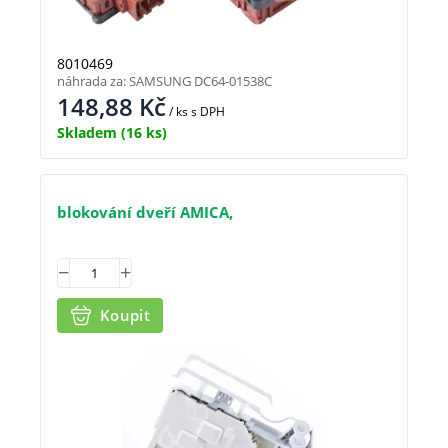
8010469
náhrada za: SAMSUNG DC64-01538C
148,88
Kč
/ ks
s DPH
Skladem
(16 ks)
blokování dveří AMICA,
Koupit