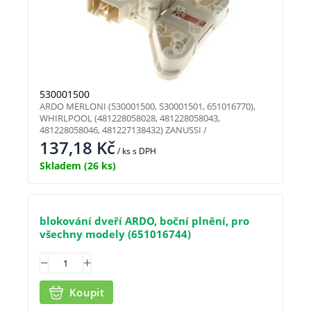
530001500
ARDO MERLONI (530001500, 530001501, 651016770),
WHIRLPOOL (481228058028, 481228058043,
481228058046, 481227138432) ZANUSSI /
137,18
Kč
/ ks
s DPH
Skladem
(26 ks)
blokování dveří ARDO, boční plnění, pro
všechny modely (651016744)
Koupit