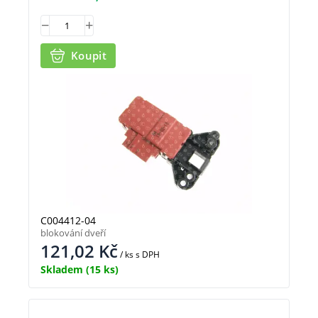
Koupit
C004412-04
blokování dveří
121,02
Kč
/ ks
s DPH
Skladem
(15 ks)