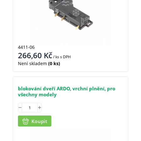
4411-06
266,60
Kč
/ ks
s DPH
Není skladem
(0 ks)
blokování dveří ARDO, vrchní plnění, pro
všechny modely
Koupit