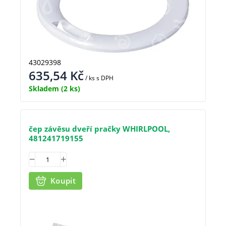
43029398
635,54
Kč
/ ks
s DPH
Skladem
(2 ks)
čep závěsu dveří pračky WHIRLPOOL,
481241719155
Koupit