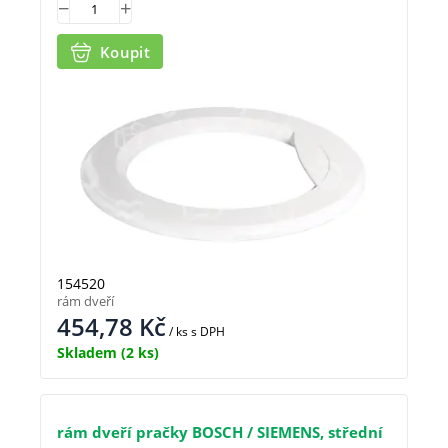
Koupit
154520
rám dveří
454,78
Kč
/ ks
s DPH
Skladem
(2 ks)
rám dveří pračky BOSCH / SIEMENS, střední