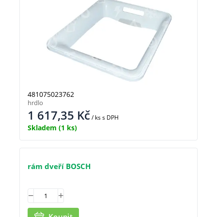
481075023762
hrdlo
1 617,35
Kč
/ ks
s DPH
Skladem
(1 ks)
rám dveří BOSCH
Koupit