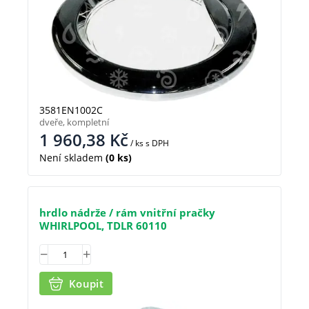
3581EN1002C
dveře, kompletní
1 960,38
Kč
/ ks
s DPH
Není skladem
(0 ks)
hrdlo nádrže / rám vnitřní pračky
WHIRLPOOL, TDLR 60110
Koupit