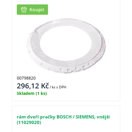
Koupit
00798820
296,12
Kč
/ ks
s DPH
Skladem
(1 ks)
rám dveří pračky BOSCH / SIEMENS, vnější
(11029020)