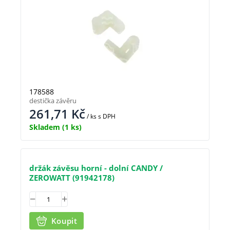
178588
destička závěru
261,71
Kč
/ ks
s DPH
Skladem
(1 ks)
držák závěsu horní - dolní CANDY /
ZEROWATT (91942178)
Koupit