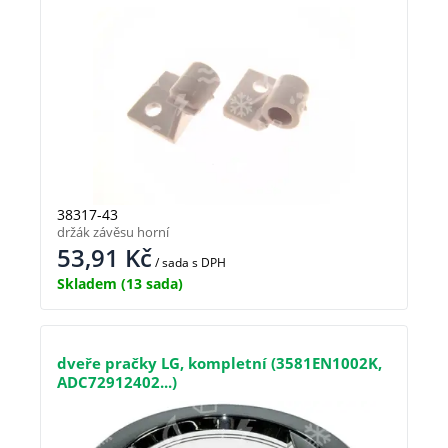
38317-43
držák závěsu horní
53,91
Kč
/ sada
s DPH
Skladem
(13 sada)
dveře pračky LG, kompletní (3581EN1002K,
ADC72912402...)