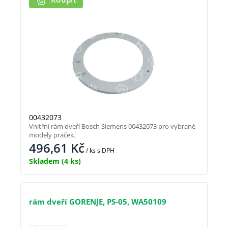
00432073
Vnitřní rám dveří Bosch Siemens 00432073 pro vybrané
modely praček.
496,61
Kč
/ ks
s DPH
Skladem
(4 ks)
rám dveří GORENJE, PS-05, WA50109