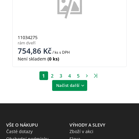
11034275
rám dveří
754,86
Kč
/ ks
s DPH
Není skladem
(0 ks)
1
2
3
4
5
Načíst další
VŠE O NÁKUPU
VÝHODY A SLEVY
Časté dotazy
Zboží v akci
Obchodní podmínky
Sleva