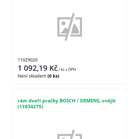
11029020
1 092,19
Kč
/ ks
s DPH
Není skladem
(0 ks)
rám dveří pračky BOSCH / SIEMENS, vnější
(11034275)