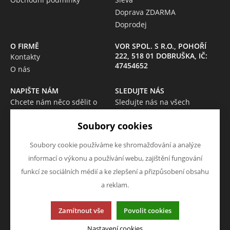
Doprava ZDARMA
Doprodej
O FIRMĚ
VOR SPOL. S R.O., POHOŘÍ
222, 518 01 DOBRUŠKA, IČ:
Kontakty
47454652
O nás
NAPIŠTE NÁM
SLEDUJTE NÁS
Chcete nám něco sdělit o
Sledujte nás na všech
našich produktech nebo e-
sociálních sítích, ať Vám nic
Soubory cookies
shopu? Neváhejte napsat.
neunikne!
Chci napsat zprávu
Soubory cookie používáme ke shromažďování a analýze
informací o výkonu a používání webu, zajištění fungování
funkcí ze sociálních médií a ke zlepšení a přizpůsobení obsahu
a reklam.
Tato stránka používá soubory cookies. Klikněte pro více
Zamítnout vše
Povolit cookies
informací.
© 2013-2026 Internetový obchod VOR-OPRAVELEKTRO
Nastavení cookies