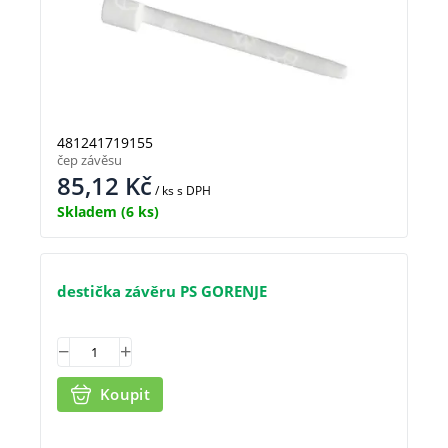
481241719155
čep závěsu
85,12
Kč
/ ks
s DPH
Skladem
(6 ks)
destička závěru PS GORENJE
Koupit