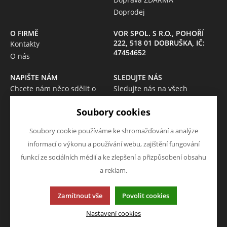
Doprodej
O FIRMĚ
VOR SPOL. S R.O., POHOŘÍ
222, 518 01 DOBRUŠKA, IČ:
Kontakty
47454652
O nás
NAPIŠTE NÁM
SLEDUJTE NÁS
Chcete nám něco sdělit o
Sledujte nás na všech
našich produktech nebo e-
sociálních sítích, ať Vám nic
Soubory cookies
shopu? Neváhejte napsat.
neunikne!
Chci napsat zprávu
Soubory cookie používáme ke shromažďování a analýze
informací o výkonu a používání webu, zajištění fungování
funkcí ze sociálních médií a ke zlepšení a přizpůsobení obsahu
a reklam.
Tato stránka používá soubory cookies. Klikněte pro více
Zamítnout vše
Povolit cookies
informací.
© 2013-2026 Internetový obchod VOR-OPRAVELEKTRO
Nastavení cookies
K2 e-shop - První e-shop, který uřídí celou vaši firmu.