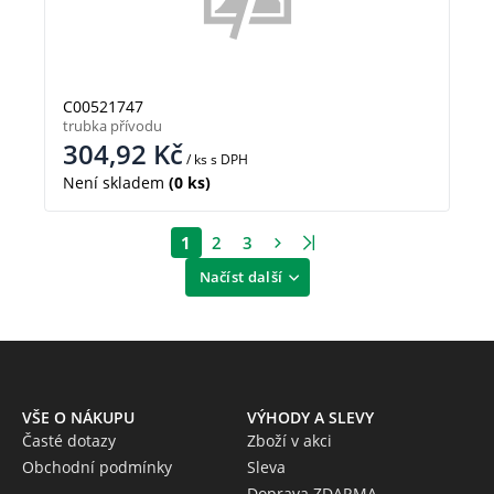
C00521747
trubka přívodu
304,92
Kč
/ ks
s DPH
Není skladem
(0 ks)
1
2
3
Načíst další
VŠE O NÁKUPU
VÝHODY A SLEVY
Časté dotazy
Zboží v akci
Obchodní podmínky
Sleva
Doprava ZDARMA