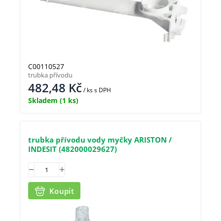
C00110527
trubka přívodu
482,48
Kč
/ ks
s DPH
Skladem
(1 ks)
trubka přívodu vody myčky ARISTON /
INDESIT (482000029627)
Koupit