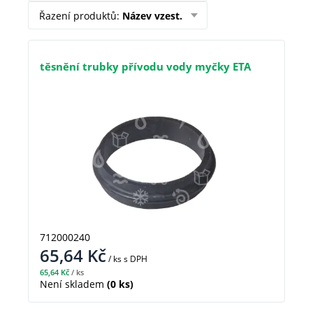
Řazení produktů
:
Název vzest.
těsnění trubky přívodu vody myčky ETA
712000240
65,64
Kč
/ ks
s DPH
65,64
Kč
/ ks
Není skladem
(0 ks)