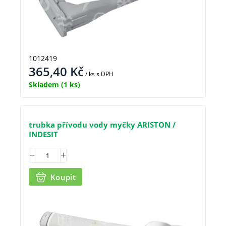
1012419
365,40
Kč
/ ks
s DPH
Skladem
(1 ks)
trubka přívodu vody myčky ARISTON /
INDESIT
Koupit