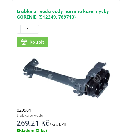
trubka přívodu vody horního koše myčky
GORENJE, (512249, 789710)
Koupit
829504
trubka přívodu
269,21
Kč
/ ks
s DPH
Skladem
(2 ks)