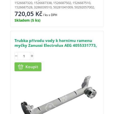
1526687320, 1526687338, 1526687502, 1526687510,
1526687528, 3286039510, 50281041009, 50292057002,
720,05
Kč
/ ks
s DPH
Skladem
(5 ks)
Trubka přívodu vody k hornímu ramenu
myčky Zanussi Electrolux AEG 4055331773,
238 mm
Koupit