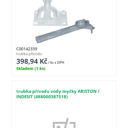
C00142339
trubka přívodu
398,94
Kč
/ ks
s DPH
Skladem
(1 ks)
trubka přívodu vody myčky ARISTON /
INDESIT (488000387518)