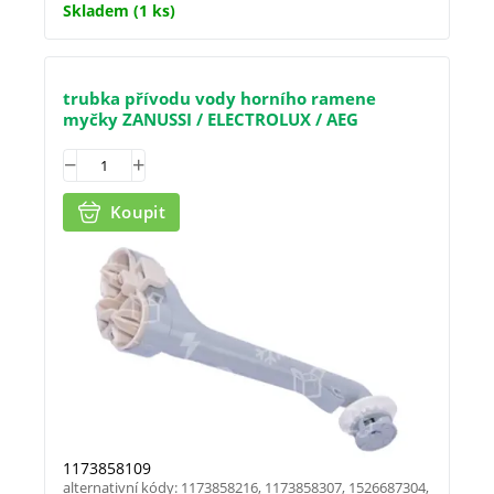
Skladem
(1 ks)
trubka přívodu vody horního ramene
myčky ZANUSSI / ELECTROLUX / AEG
Koupit
1173858109
alternativní kódy: 1173858216, 1173858307, 1526687304,