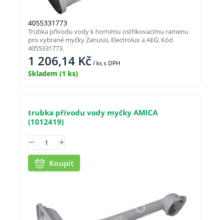
4055331773
Trubka přívodu vody k hornímu ostřikovacímu ramenu
pro vybrané myčky Zanussi, Electrolux a AEG. Kód
4055331773.
1 206,14
Kč
/ ks
s DPH
Skladem
(1 ks)
trubka přívodu vody myčky AMICA
(1012419)
Koupit