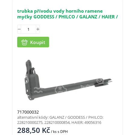
trubka přívodu vody horního ramene
myčky GODDESS / PHILCO / GALANZ / HAIER /
ECG
Koupit
717000032
alternativní kódy: GALANZ / GODDESS / PHILCO:
228210000275, 228210000854, HAIER: 49056316
288,50
Kč
/ ks
s DPH