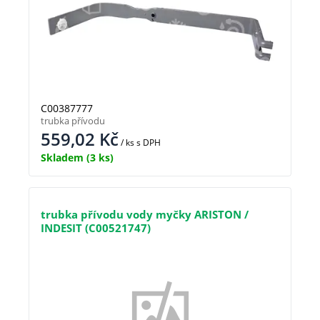
C00387777
trubka přívodu
559,02
Kč
/ ks
s DPH
Skladem
(3 ks)
trubka přívodu vody myčky ARISTON /
INDESIT (C00521747)