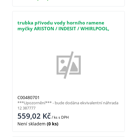
trubka přívodu vody horního ramene
myčky ARISTON / INDESIT / WHIRLPOOL,
(488000480701)
C00480701
***Upozornění*** - bude dodána ekvivalentní náhrada
12 387777
559,02
Kč
/ ks
s DPH
Není skladem
(0 ks)