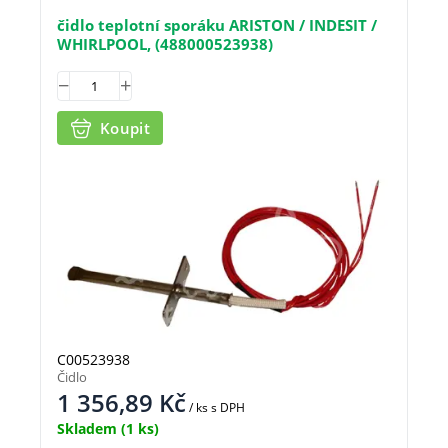
čidlo teplotní sporáku ARISTON / INDESIT /
WHIRLPOOL, (488000523938)
Koupit
C00523938
Čidlo
1 356,89
Kč
/ ks
s DPH
Skladem
(1 ks)