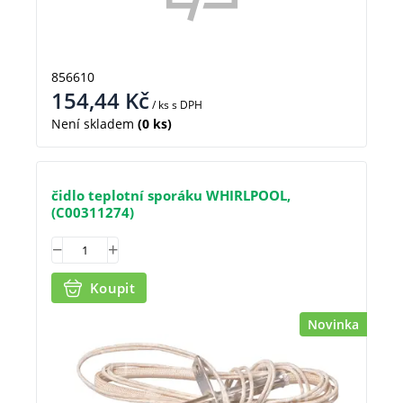
856610
154,44
Kč
/ ks
s DPH
Není skladem
(0 ks)
čidlo teplotní sporáku WHIRLPOOL,
(C00311274)
Koupit
Novinka