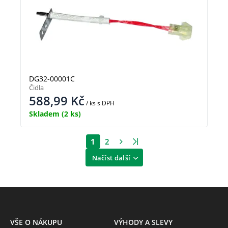
DG32-00001C
Čidla
588,99
Kč
/ ks
s DPH
Skladem
(2 ks)
1
2
Načíst další
VŠE O NÁKUPU
VÝHODY A SLEVY