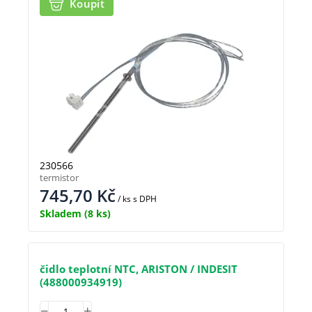
Koupit
230566
termistor
745,70
Kč
/ ks
s DPH
Skladem
(8 ks)
čidlo teplotní NTC, ARISTON / INDESIT
(488000934919)