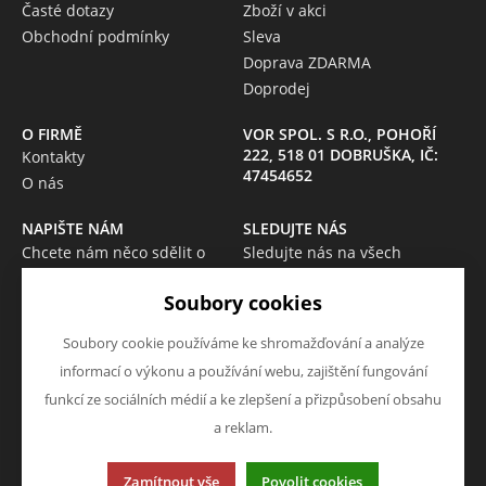
Časté dotazy
Zboží v akci
Obchodní podmínky
Sleva
Doprava ZDARMA
Doprodej
O FIRMĚ
VOR SPOL. S R.O., POHOŘÍ
222, 518 01 DOBRUŠKA, IČ:
Kontakty
47454652
O nás
NAPIŠTE NÁM
SLEDUJTE NÁS
Chcete nám něco sdělit o
Sledujte nás na všech
našich produktech nebo e-
sociálních sítích, ať Vám nic
Soubory cookies
shopu? Neváhejte napsat.
neunikne!
Chci napsat zprávu
Soubory cookie používáme ke shromažďování a analýze
informací o výkonu a používání webu, zajištění fungování
funkcí ze sociálních médií a ke zlepšení a přizpůsobení obsahu
a reklam.
Tato stránka používá soubory cookies. Klikněte pro více
Zamítnout vše
Povolit cookies
informací.