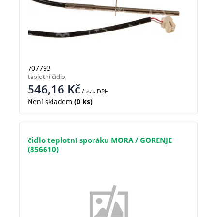
707793
teplotní čidlo
546,16
Kč
/ ks
s DPH
Není skladem
(0 ks)
čidlo teplotní sporáku MORA / GORENJE
(856610)