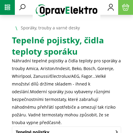
PŘESKOČIT NAVIGACI
Sporáky, trouby a varné desky
Tepelné pojistky, čidla
teploty sporáku
Náhradní tepelné pojistky a čidla teploty pro sporáky a
trouby Amica, Ariston/Indesit, Beko, Bosch, Gorenje,
Whirlpool, Zanussi/Electrolux/AEG, Fagor...Velké
množství dílů držíme skladem - ihned k
odeslání.Moderní sporáky jsou vybaveny různými
bezpečnostními termostaty, které zabraňují
náhodnému přehřátí spotřebiče a omezují tak riziko
požáru. Vadné termostaty mohou způsobit, že se
trouba vypne předčasně.
Tepelné pojistky