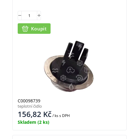
Koupit
C00098739
teplotní čidlo
156,82
Kč
/ ks
s DPH
Skladem
(2 ks)