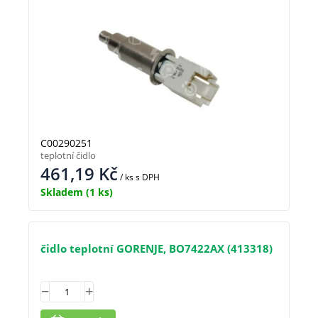
C00290251
teplotní čidlo
461,19
Kč
/ ks
s DPH
Skladem
(1 ks)
čidlo teplotní GORENJE, BO7422AX (413318)