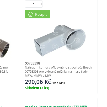
Koupit
00753398
Zelmer,
Náhradní komora přídavného strouhače Bosch
86.84,
00753398 pro vybrané mlýnky na maso řady
MFW, MMW a MW.
290,06
Kč
/ ks
s DPH
Skladem
(3 ks)
u
matice komory masořezky ZELMER,