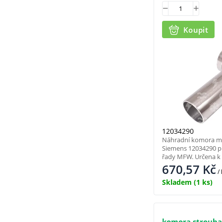
Koupit
12034290
Náhradní komora m
Siemens 12034290 p
řady MFW. Určena k
670,57
Kč
/
Skladem
(1 ks)
komora strouh