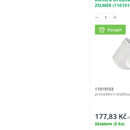
ZELMER (1101910
Koupit
11019103
provedení s drážkou
177,83
Kč
/
Skladem
(5 ks)