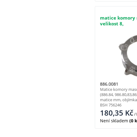
matice komory 
velikost 8,
886.0081
Matice komory masoř
(886.84, 986.80,83,8
matice mm, objímka 
BSH 756246
180,35
Kč
/
Není skladem
(0 k