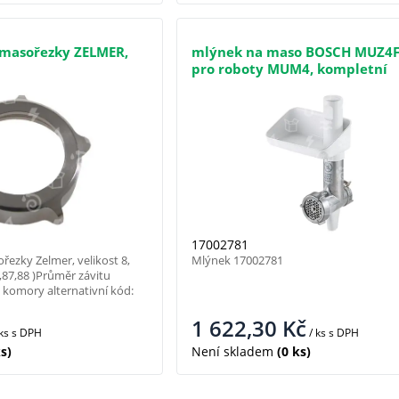
masořezky ZELMER,
mlýnek na maso BOSCH MUZ4
pro roboty MUM4, kompletní
17002781
ezky Zelmer, velikost 8,
Mlýnek 17002781
6,87,88 )Průměr závitu
komory alternativní kód:
1 622,30
Kč
 ks
s DPH
/ ks
s DPH
s)
Není skladem
(0 ks)