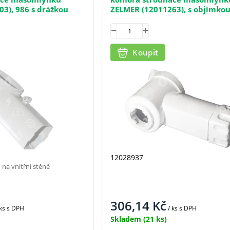
3), 986 s drážkou
ZELMER (12011263), s objímkou
tlačidlem
Koupit
12028937
 na vnitřní stěně
306,14
Kč
 ks
s DPH
/ ks
s DPH
Skladem
(21 ks)