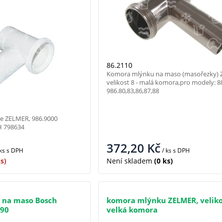
86.2110
Komora mlýnku na maso (masořezky) 
velikost 8 - malá komora,pro modely: 8
986.80,83,86,87,88
ce ZELMER, 986.9000
SH 798634
372,20
Kč
 ks
s DPH
/ ks
s DPH
s)
Není skladem
(0 ks)
 na maso Bosch
komora mlýnku ZELMER, velikos
290
velká komora