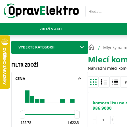
PŘESKOČIT NAVIGACI
ZBOŽÍ V AKCI
VYBERTE KATEGORII
Mlýnky na 
Mlecí ko
FILTR ZBOŽÍ
Náhradní mlecí komo
CENA
P
komora lisu na 
986.9000