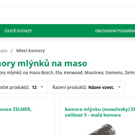
ČASTÉ DOTAZY
OBCHODNÍ PODMÍN
maso
Mlecí komory
mory mlýnků na maso
ry mlýnků na maso Bosch, Eta, Kenwood, Moulinex, Siemens, Zelmer
očet produktů
:
12
Řazení produktů
:
Název vzest.
ovoce ZELMER,
komora mlýnku (masořezky) Z
velikost 5 - malá komora