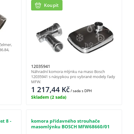
Koupit
Zelmer,
86.84,
12035941
Náhradní komora mlýnku na maso Bosch
12035941 s násypkou pro vybrané modely řady
MFW.
1 217,44
Kč
/ sada
s DPH
Skladem
(2 sada)
t 8 -
komora přídavného strouhače
masomlýnku BOSCH MFW68660/01