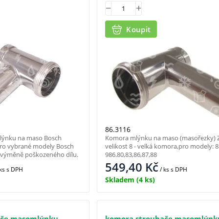
Koupit
86.3116
lýnku na maso Bosch
Komora mlýnku na maso (masořezky) 
ro vybrané modely Bosch
velikost 8 - velká komora,pro modely: 8
 výměně poškozeného dílu.
986.80,83,86,87,88
549,40
Kč
 ks
s DPH
/ ks
s DPH
Skladem
(4 ks)
ače masomlýnku
komora strouhače masomlýnk