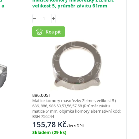
 a
velikost 5, průměr závitu 61mm
Koupit
886.0051
Matice komory masořezky Zelmer, velikost 5 (
686, 886, 986.50,53,56,57,58 )Průměr závitu
matice 61mm, objímka komory alternativní kód:
BSH 756244
155,78
Kč
/ ks
s DPH
Skladem
(29 ks)