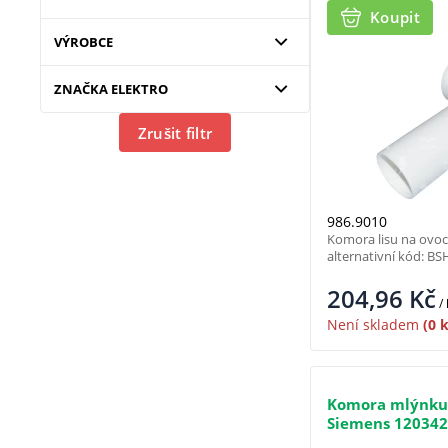
Koupit
VÝROBCE
ZNAČKA ELEKTRO
Zrušit filtr
986.9010
Komora lisu na ovo
alternativní kód: B
204,96
Kč
/
Není skladem
(0 k
Komora mlýnku
Siemens 12034