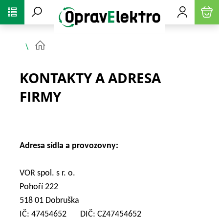
PŘESKOČIT NAVIGACI
KONTAKTY A ADRESA
FIRMY
Adresa sídla a provozovny:
VOR spol. s r. o.
Pohoří 222
518 01 Dobruška
IČ: 47454652 DIČ: CZ47454652