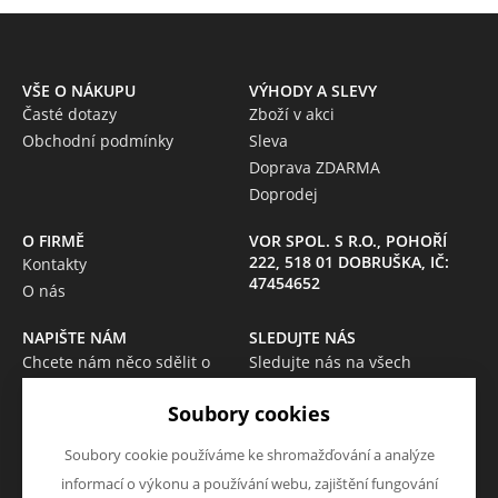
VŠE O NÁKUPU
VÝHODY A SLEVY
Časté dotazy
Zboží v akci
Obchodní podmínky
Sleva
Doprava ZDARMA
Doprodej
O FIRMĚ
VOR SPOL. S R.O., POHOŘÍ
222, 518 01 DOBRUŠKA, IČ:
Kontakty
47454652
O nás
NAPIŠTE NÁM
SLEDUJTE NÁS
Chcete nám něco sdělit o
Sledujte nás na všech
našich produktech nebo e-
sociálních sítích, ať Vám nic
Soubory cookies
shopu? Neváhejte napsat.
neunikne!
Chci napsat zprávu
Soubory cookie používáme ke shromažďování a analýze
informací o výkonu a používání webu, zajištění fungování