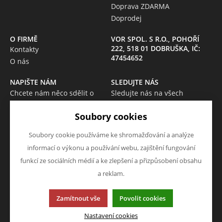
Doprava ZDARMA
Doprodej
O FIRMĚ
VOR SPOL. S R.O., POHOŘÍ
222, 518 01 DOBRUŠKA, IČ:
Kontakty
47454652
O nás
NAPIŠTE NÁM
SLEDUJTE NÁS
Chcete nám něco sdělit o
Sledujte nás na všech
našich produktech nebo e-
sociálních sítích, ať Vám nic
Soubory cookies
shopu? Neváhejte napsat.
neunikne!
Chci napsat zprávu
Soubory cookie používáme ke shromažďování a analýze
informací o výkonu a používání webu, zajištění fungování
funkcí ze sociálních médií a ke zlepšení a přizpůsobení obsahu
a reklam.
Tato stránka používá soubory cookies. Klikněte pro více
Zamítnout vše
Povolit cookies
informací.
© 2013-2026 Internetový obchod VOR-OPRAVELEKTRO
Nastavení cookies