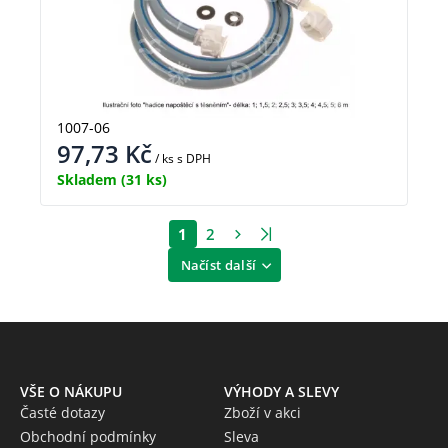
1007-06
97,73
Kč
/ ks
s DPH
Skladem
(31 ks)
1
2
Načíst další
VŠE O NÁKUPU
VÝHODY A SLEVY
Časté dotazy
Zboží v akci
Obchodní podmínky
Sleva