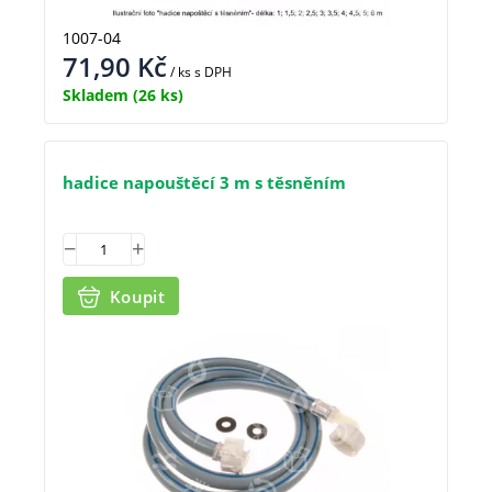
1007-04
71,90
Kč
/ ks
s DPH
Skladem
(26 ks)
hadice napouštěcí 3 m s těsněním
Koupit