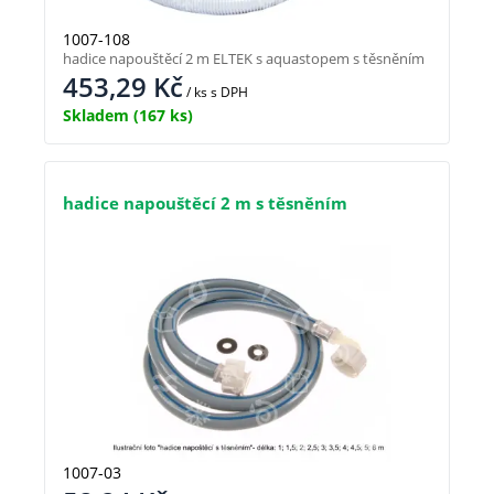
1007-108
hadice napouštěcí 2 m ELTEK s aquastopem s těsněním
453,29
Kč
/ ks
s DPH
Skladem
(167 ks)
hadice napouštěcí 2 m s těsněním
1007-03