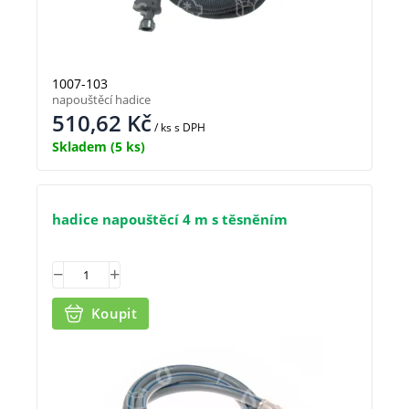
1007-103
napouštěcí hadice
510,62
Kč
/ ks
s DPH
Skladem
(5 ks)
hadice napouštěcí 4 m s těsněním
Koupit