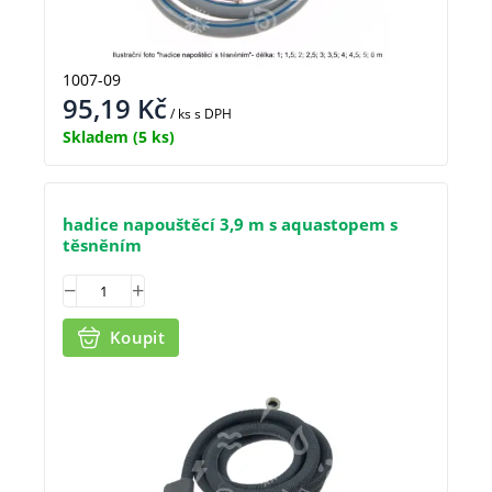
1007-09
95,19
Kč
/ ks
s DPH
Skladem
(5 ks)
hadice napouštěcí 3,9 m s aquastopem s
těsněním
Koupit