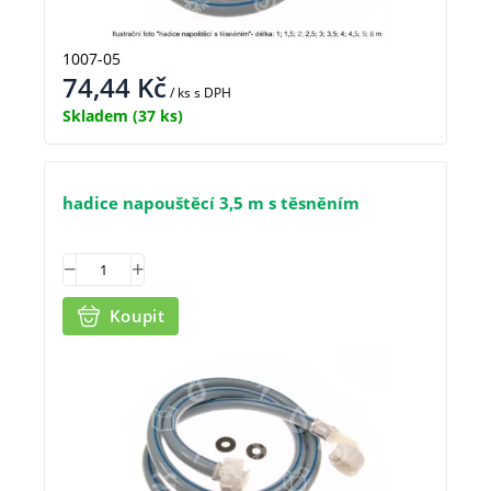
1007-05
74,44
Kč
/ ks
s DPH
Skladem
(37 ks)
hadice napouštěcí 3,5 m s těsněním
Koupit