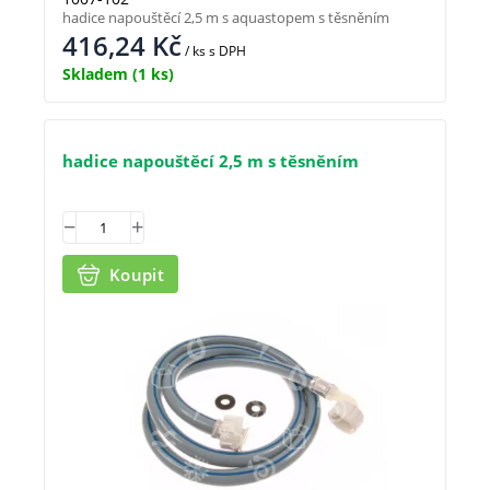
hadice napouštěcí 2,5 m s aquastopem s těsněním
416,24
Kč
/ ks
s DPH
Skladem
(1 ks)
hadice napouštěcí 2,5 m s těsněním
Koupit