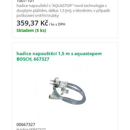
1007-101
hadice napouštěcí s "AQUASTOP" nové technologie s
dvojitým pláštěm, délka: 1,5 [m], s těsněním; v případě
poškození vnitřní trubky
359,37
Kč
/ ks
s DPH
Skladem
(5 ks)
hadice napouštěcí 1,5 m s aquastopem
BOSCH, 667327
00667327
Hadice 00667327