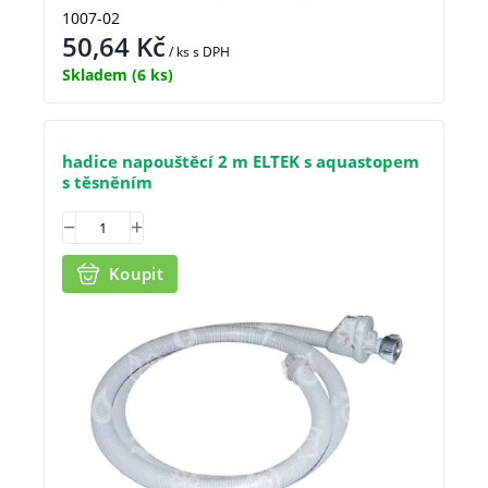
1007-02
50,64
Kč
/ ks
s DPH
Skladem
(6 ks)
hadice napouštěcí 2 m ELTEK s aquastopem
s těsněním
Koupit