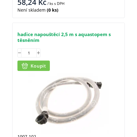
58,24
Kč
/ ks
s DPH
Není skladem
(0 ks)
hadice napouštěcí 2,5 m s aquastopem s
těsněním
Koupit
1007-102