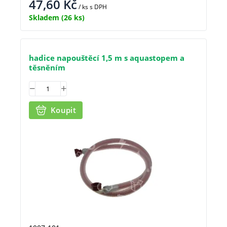
47,60
Kč
/ ks
s DPH
Skladem
(26 ks)
hadice napouštěcí 1,5 m s aquastopem a
těsněním
Koupit