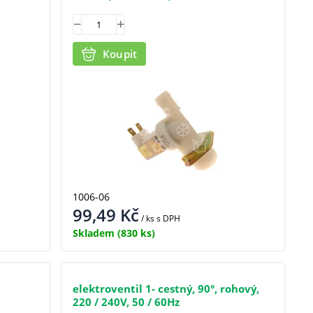
Koupit
1006-06
99,49
Kč
/ ks
s DPH
Skladem
(830 ks)
elektroventil 1- cestný, 90°, rohový,
220 / 240V, 50 / 60Hz