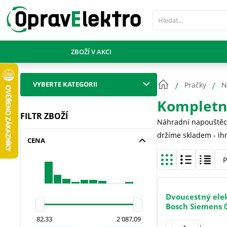
PŘESKOČIT NAVIGACI
ZBOŽÍ V AKCI
VYBERTE KATEGORII
Pračky
N
Kompletní
FILTR ZBOŽÍ
Náhradní napouštěcí 
držíme skladem - ih
CENA
P
Dvoucestný elek
Bosch Siemens 