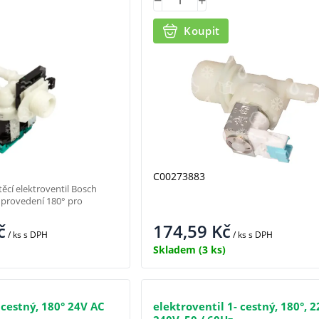
Koupit
C00273883
cí elektroventil Bosch
 provedení 180° pro
č
174,59
Kč
/ ks
s DPH
/ ks
s DPH
Skladem
(3 ks)
 cestný, 180° 24V AC
elektroventil 1- cestný, 180°, 2