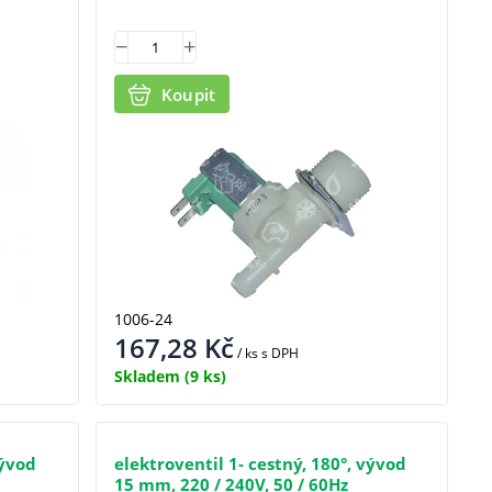
Koupit
1006-24
167,28
Kč
/ ks
s DPH
Skladem
(9 ks)
vývod
elektroventil 1- cestný, 180°, vývod
15 mm, 220 / 240V, 50 / 60Hz