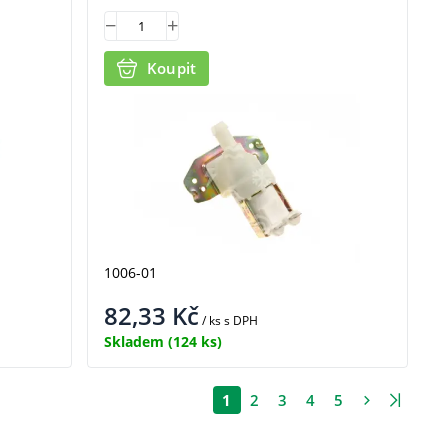
Koupit
1006-01
82,33
Kč
/ ks
s DPH
Skladem
(124 ks)
1
2
3
4
5