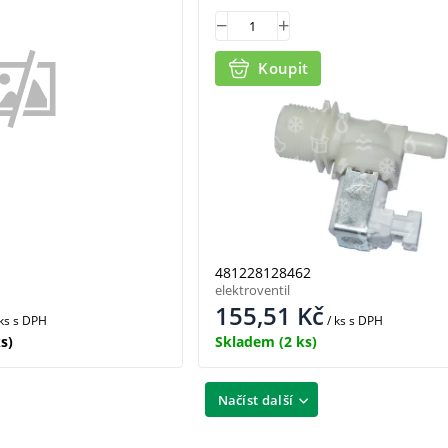
Koupit
481228128462
elektroventil
155,51
Kč
 ks
s DPH
/ ks
s DPH
s)
Skladem
(2 ks)
Načíst další