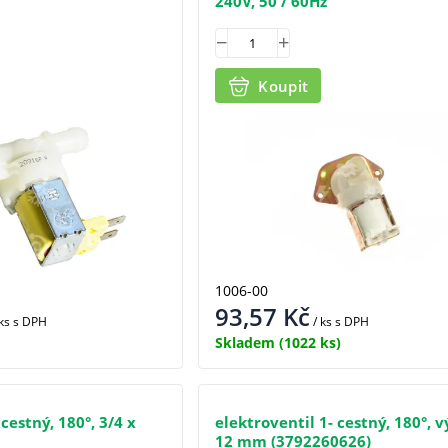
240V, 50 / 60Hz
Koupit
1006-00
93,57
Kč
 ks
s DPH
/ ks
s DPH
Skladem
(1022 ks)
 cestný, 180°, 3/4 x
elektroventil 1- cestný, 180°, 
12 mm (3792260626)