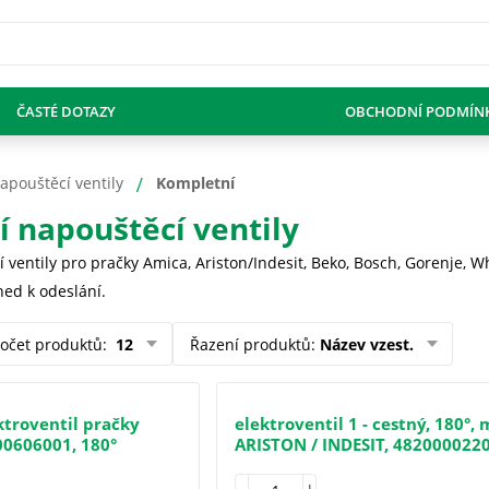
ČASTÉ DOTAZY
OBCHODNÍ PODMÍN
apouštěcí ventily
Kompletní
 napouštěcí ventily
ventily pro pračky Amica, Ariston/Indesit, Beko, Bosch, Gorenje, Wh
ned k odeslání.
očet produktů
:
12
Řazení produktů
:
Název vzest.
troventil pračky
elektroventil 1 - cestný, 180°,
00606001, 180°
ARISTON / INDESIT, 4820000220
C00273883