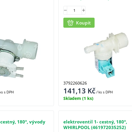
Koupit
3792260626
141,13
Kč
 ks
s DPH
/ ks
s DPH
Skladem
(1 ks)
 cestný, 180°, vývody
elektroventil 1- cestný, 180°,
WHIRLPOOL (461972035252)