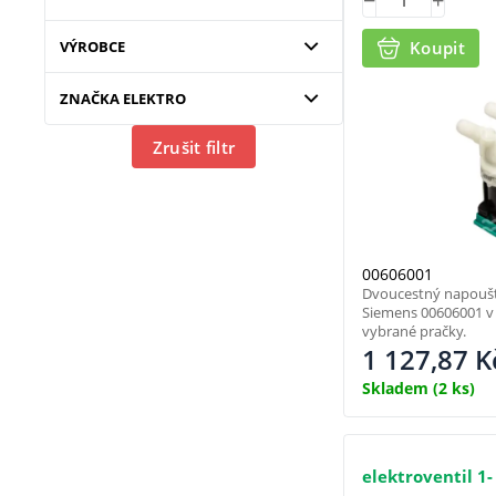
VÝROBCE
Koupit
ZNAČKA ELEKTRO
Zrušit filtr
00606001
Dvoucestný napouště
Siemens 00606001 v
vybrané pračky.
1 127,87
K
Skladem
(2 ks)
elektroventil 1-