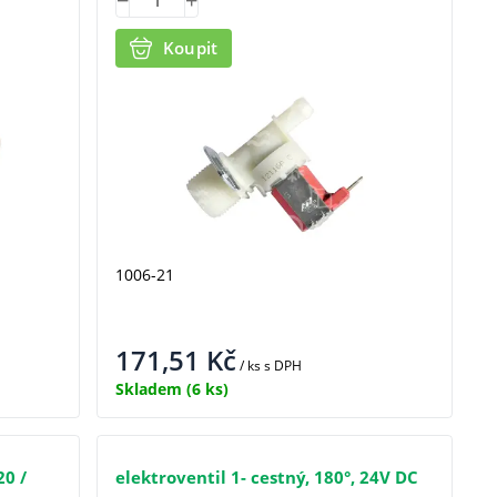
Koupit
1006-21
171,51
Kč
/ ks
s DPH
Skladem
(6 ks)
20 /
elektroventil 1- cestný, 180°, 24V DC