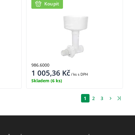
Koupit
986.6000
1 005,36
Kč
/ ks
s DPH
Skladem
(6 ks)
1
2
3