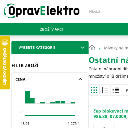
PŘESKOČIT NAVIGACI
ZBOŽÍ V AKCI
VYBERTE KATEGORII
Mlýnky na 
Ostatní n
FILTR ZBOŽÍ
Ostatní náhradní díl
množství dílů držíme
CENA
P
čep blokovací 
986.88, 87.0009