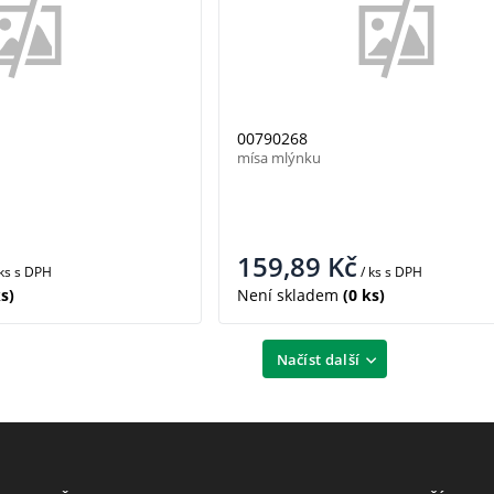
00790268
mísa mlýnku
159,89
Kč
 ks
s DPH
/ ks
s DPH
s)
Není skladem
(0 ks)
Načíst další