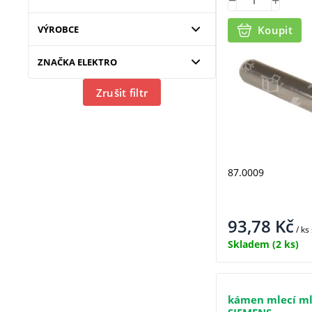
VÝROBCE
Koupit
ZNAČKA ELEKTRO
Zrušit filtr
87.0009
93,78
Kč
/ ks
Skladem
(2 ks)
kámen mlecí ml