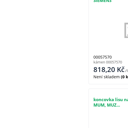
SIEMENS
00057570
kámen 00057570
818,20
Kč
/
Není skladem
(0 k
koncovka lisu n
MUM, MUZ...