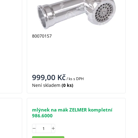
80070157
999,00
Kč
/ ks
s DPH
Není skladem
(0 ks)
mlýnek na mák ZELMER kompletní
986.6000