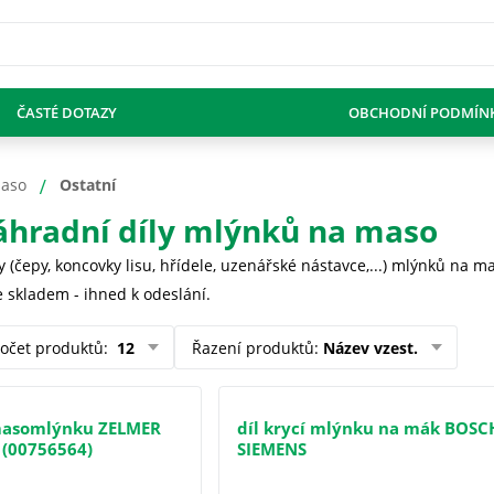
ČASTÉ DOTAZY
OBCHODNÍ PODMÍN
maso
Ostatní
áhradní díly mlýnků na maso
y (čepy, koncovky lisu, hřídele, uzenářské nástavce,...) mlýnků na 
 skladem - ihned k odeslání.
očet produktů
:
12
Řazení produktů
:
Název vzest.
masomlýnku ZELMER
díl krycí mlýnku na mák BOSC
, (00756564)
SIEMENS