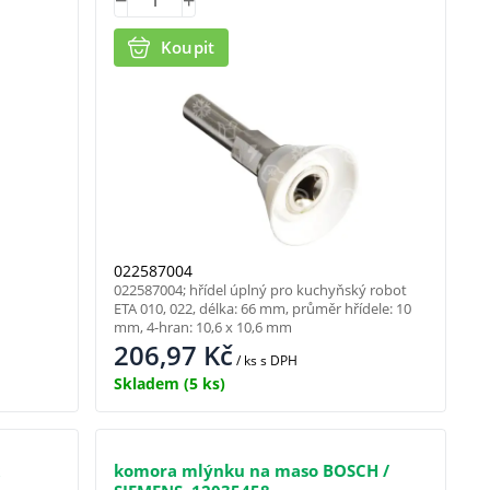
Koupit
022587004
022587004; hřídel úplný pro kuchyňský robot
ETA 010, 022, délka: 66 mm, průměr hřídele: 10
mm, 4-hran: 10,6 x 10,6 mm
206,97
Kč
/ ks
s DPH
Skladem
(5 ks)
k
komora mlýnku na maso BOSCH /