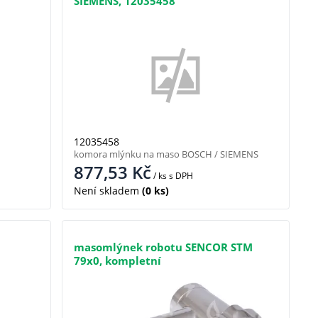
SIEMENS, 12035458
12035458
komora mlýnku na maso BOSCH / SIEMENS
877,53
Kč
/ ks
s DPH
Není skladem
(0 ks)
masomlýnek robotu SENCOR STM
79x0, kompletní