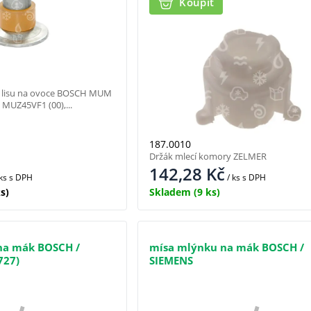
Koupit
 lisu na ovoce BOSCH MUM
MUZ45VF1 (00),...
187.0010
Držák mlecí komory ZELMER
142,28
Kč
 ks
s DPH
/ ks
s DPH
s)
Skladem
(9 ks)
na mák BOSCH /
mísa mlýnku na mák BOSCH /
727)
SIEMENS