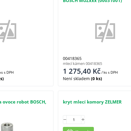
BOSCH MUZxxx (00031001)
00418365
mlecí kámen 00418365
1 275,40
Kč
 ks
s DPH
/ ks
s DPH
s)
Není skladem
(0 ks)
a ovoce robot BOSCH,
kryt mlecí komory ZELMER