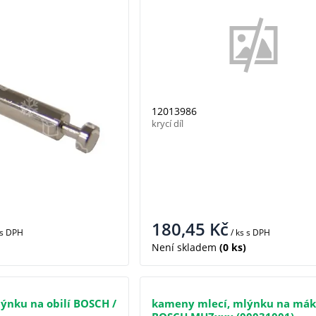
12013986
krycí díl
180,45
Kč
s DPH
/ ks
s DPH
Není skladem
(0 ks)
ýnku na obilí BOSCH /
kameny mlecí, mlýnku na má