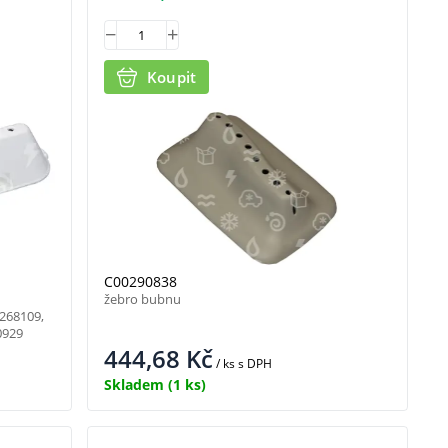
00
Koupit
C00290838
žebro bubnu
268109,
0929
444,68
Kč
/ ks
s DPH
Skladem
(1 ks)