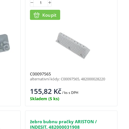
Koupit
C00097565
alternativní kódy: C00097565, 482000028220
155,82
Kč
/ ks
s DPH
Skladem
(5 ks)
žebro bubnu pračky ARISTON /
,
INDESIT, 482000031908