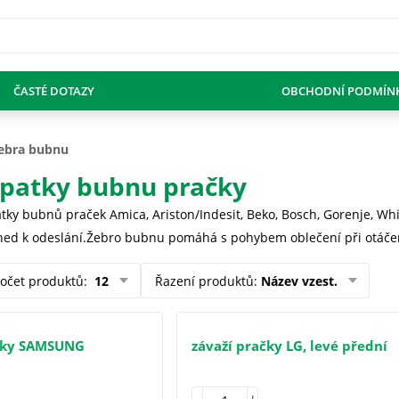
ČASTÉ DOTAZY
OBCHODNÍ PODMÍN
ebra bubnu
opatky bubnu pračky
ky bubnů praček Amica, Ariston/Indesit, Beko, Bosch, Gorenje, Whir
ned k odeslání.Žebro bubnu pomáhá s pohybem oblečení při otáče
očet produktů
:
12
Řazení produktů
:
Název vzest.
čky SAMSUNG
závaží pračky LG, levé přední