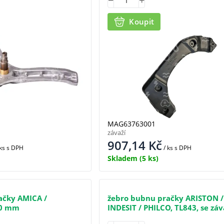
Koupit
MAG63763001
závaží
907,14
Kč
 ks
s DPH
/ ks
s DPH
Skladem
(5 ks)
ačky AMICA /
žebro bubnu pračky ARISTON /
80 mm
INDESIT / PHILCO, TL843, se zá