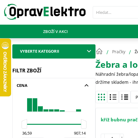
PŘESKOČIT NAVIGACI
ZBOŽÍ V AKCI
VYBERTE KATEGORII
Pračky
Ž
Žebra a l
FILTR ZBOŽÍ
Náhradní žebra/lopat
držíme skladem - ih
CENA
P
kříž bubnu pra