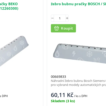
ačky BEKO
žebro bubnu pračky BOSCH / 
812260300)
Koupit
00669833
Náhradní žebro bubnu Bosch Siemens
pro vybrané modely automatických pr
60,11
Kč
s DPH
/ ks
s DPH
Skladem
(3 ks)