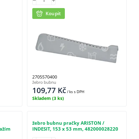
Koupit
2705570400
žebro bubnu
109,77
Kč
/ ks
s DPH
Skladem
(3 ks)
žebro bubnu pračky ARISTON /
važím
INDESIT, 153 x 53 mm, 482000028220