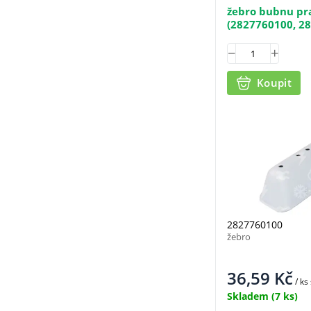
žebro bubnu pr
(2827760100, 2
Koupit
2827760100
žebro
36,59
Kč
/ ks
Skladem
(7 ks)