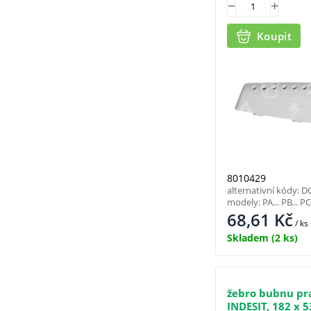
Koupit
8010429
alternativní kódy: 
modely: PA... PB... PC.
68,61
Kč
/ ks
Skladem
(2 ks)
žebro bubnu pr
INDESIT, 182 x