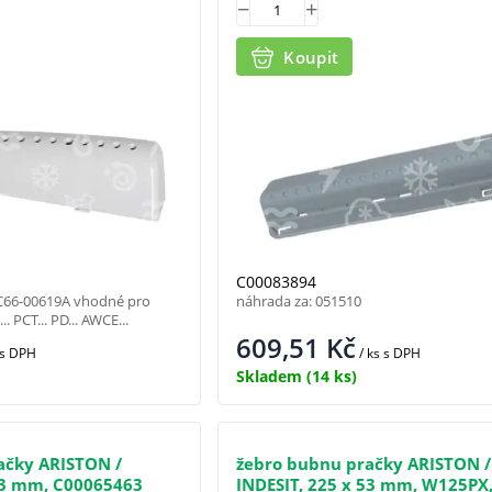
Koupit
C00083894
DC66-00619A vhodné pro
náhrada za: 051510
.. PCT... PD... AWCE...
609,51
Kč
s DPH
/ ks
s DPH
Skladem
(14 ks)
ačky ARISTON /
žebro bubnu pračky ARISTON /
 53 mm, C00065463
INDESIT, 225 x 53 mm, W125PX