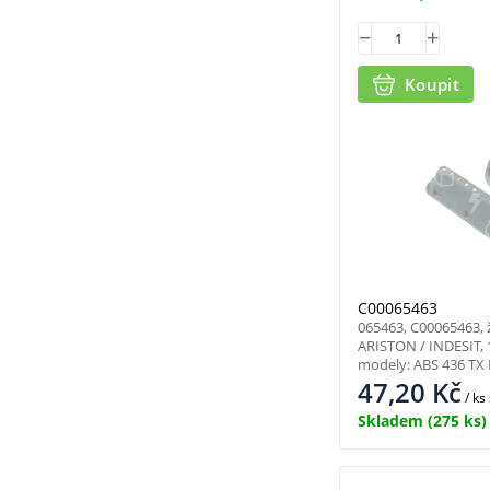
Koupit
C00065463
065463, C00065463,
ARISTON / INDESIT,
modely: ABS 436 TX I
47,20
Kč
/ ks
Skladem
(275 ks)