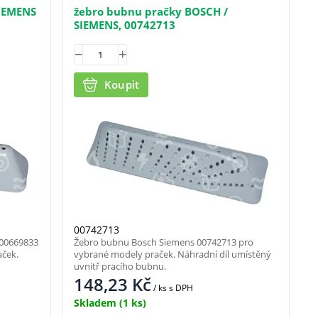
SIEMENS
žebro bubnu pračky BOSCH /
SIEMENS, 00742713
Koupit
00742713
 00669833
Žebro bubnu Bosch Siemens 00742713 pro
aček.
vybrané modely praček. Náhradní díl umístěný
uvnitř pracího bubnu.
148,23
Kč
/ ks
s DPH
Skladem
(1 ks)