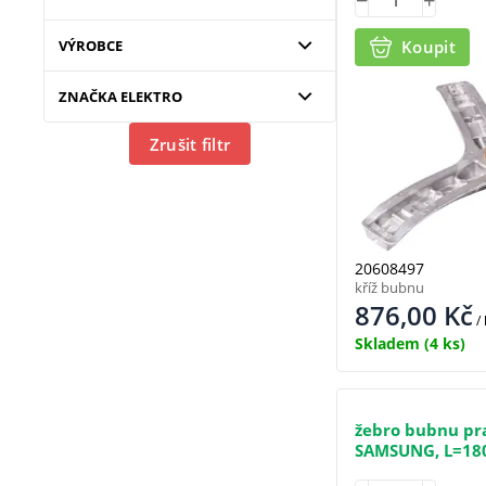
VÝROBCE
Koupit
ZNAČKA ELEKTRO
Zrušit filtr
20608497
kříž bubnu
876,00
Kč
/
Skladem
(4 ks)
žebro bubnu pr
SAMSUNG, L=1