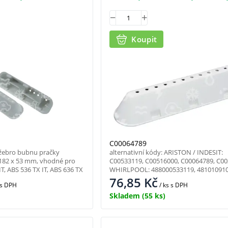
C00064789, C00268109, LVB20
Koupit
C00064789
 žebro bubnu pračky
alternativní kódy: ARISTON / INDESIT:
 182 x 53 mm, vhodné pro
C00533119, C00516000, C00064789, C00
T, ABS 536 TX IT, ABS 636 TX
WHIRLPOOL: 488000533119, 48101091
76,85
Kč
s DPH
/ ks
s DPH
Skladem
(55 ks)