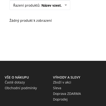
Řazení produktů
:
Název vzest.
Žádný produkt k zobrazení
VŠE O NÁKUPU
VÝHODY A SLEVY
Časté dotazy
Zboží v akci
Obchodní podmínky
Sleva
Doprava ZDARMA
Doprodej